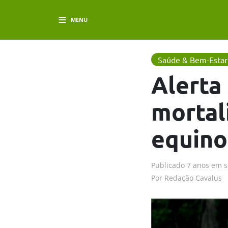
MENU
Saúde & Bem-Estar
Alerta
mortal
equino
Publicado
7 anos em
s
Por
Redação Cavalus