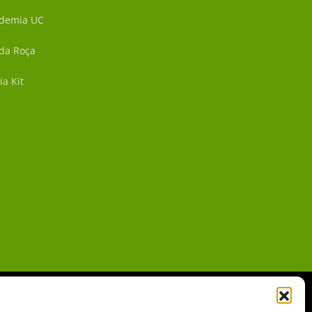
demia UC
 da Roça
ia Kit