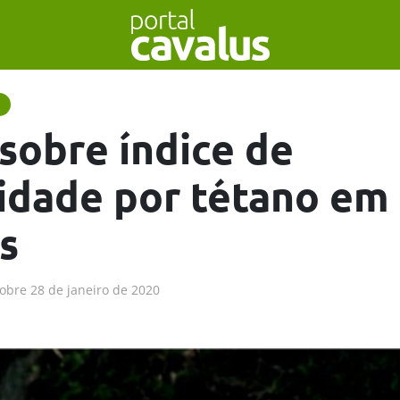
 sobre índice de
idade por tétano em
s
obre
28 de janeiro de 2020