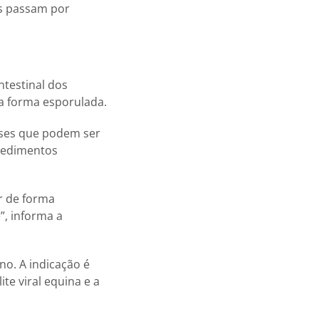
os passam por
ntestinal dos
na forma esporulada.
sses que podem ser
ocedimentos
r de forma
”, informa a
o. A indicação é
te viral equina e a