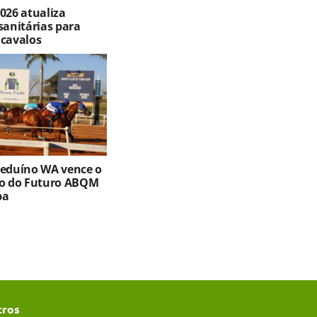
026 atualiza
sanitárias para
 cavalos
Beduíno WA vence o
ro do Futuro ABQM
ba
tros