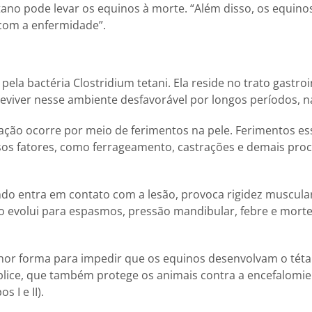
tano pode levar os equinos à morte. “Além disso, os equin
com a enfermidade”.
ela bactéria Clostridium tetani. Ela reside no trato gastroi
eviver nesse ambiente desfavorável por longos períodos, 
nação ocorre por meio de ferimentos na pele. Ferimentos e
sos fatores, como ferrageamento, castrações e demais pr
ndo entra em contato com a lesão, provoca rigidez muscula
o evolui para espasmos, pressão mandibular, febre e morte
hor forma para impedir que os equinos desenvolvam o tétan
plice, que também protege os animais contra a encefalomieli
s I e II).