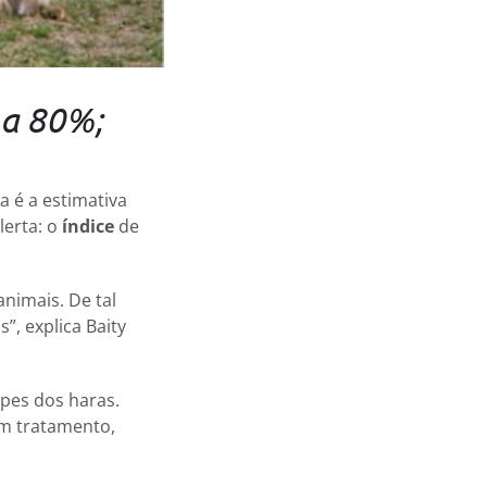
 a 80%;
 é a estimativa
lerta: o
índice
de
nimais. De tal
”, explica Baity
ipes dos haras.
m tratamento,