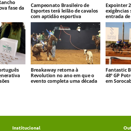
 Rancho
Campeonato Brasileiro de
Expointer 2
va fase da
Esportes terá leilão de cavalos
exigências 
com aptidão esportiva
entrada de
português
Breakaway retorna à
Fantastic 
enerativa
Revolution no ano em que o
48º GP Pot
sões
evento completa uma década
em Soroca
Institucional
Ou