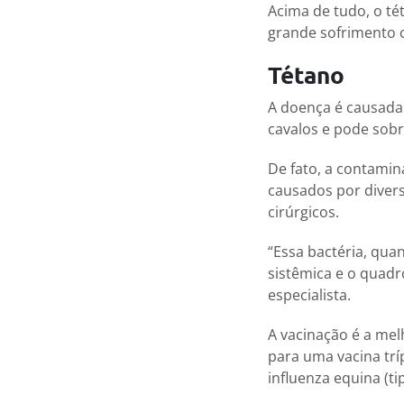
Acima de tudo, o té
grande sofrimento 
Tétano
A doença é causada p
cavalos e pode sobr
De fato, a contami
causados por diver
cirúrgicos.
“Essa bactéria, qua
sistêmica e o quadr
especialista.
A vacinação é a mel
para uma vacina trí
influenza equina (tipo