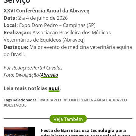
XXVI Conferência Anual da Abraveq
Data:
2 a 4 de julho de 2026
Local:
Expo Dom Pedro – Campinas (SP)
Realização:
Associação Brasileira dos Médicos
Veterinários de Equídeos (Abraveq)
Destaque:
Maior evento de medicina veterinária equina
do Brasil.
Por Redação/Portal Cavalus
Foto: Divulgação/
Abraveq
Leia mais notícias
aqui
.
Tags Relacionadas:
ABRAVEQ
CONFERÊNCIA ANUAL ABRAVEQ
DESTAQUE
Veja Também
Festa de Barretos usa tecnologia para
administrar estrutura comparável a uma