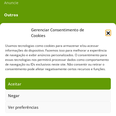
Anuncie
Outros
Academia UC
Gerenciar Consentimento de
Cookies
Dr. da Roça
Usamos tecnologias como cookies para armazenar e/ou acessar
Mídia Kit
informações do dispositivo. Fazemos isso para melhorar a experiência
de navegação e exibir anúncios personalizados. O consentimento para
essas tecnologias nos permitirá processar dados como comportamento
de navegação ou IDs exclusivos neste site. Não consentir ou retirar o
consentimento pode afetar negativamente certos recursos e funções.
Aceitar
Sobre o Cavalus
Leilões
Anuncie
Negar
Ver preferências
Copyright ©️ 2026 • Grupo Cavalus de Comunicação. Todos os direitos
reservados. Este portal é protegido pelo Google Recaptcha.