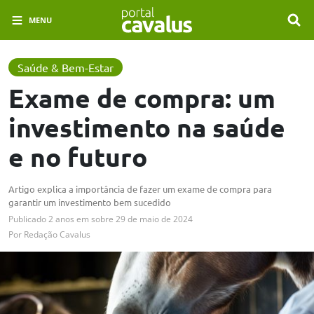
MENU
Saúde & Bem-Estar
Exame de compra: um
investimento na saúde
e no futuro
Artigo explica a importância de fazer um exame de compra para
garantir um investimento bem sucedido
Publicado
2 anos em
sobre
29 de maio de 2024
Por
Redação Cavalus