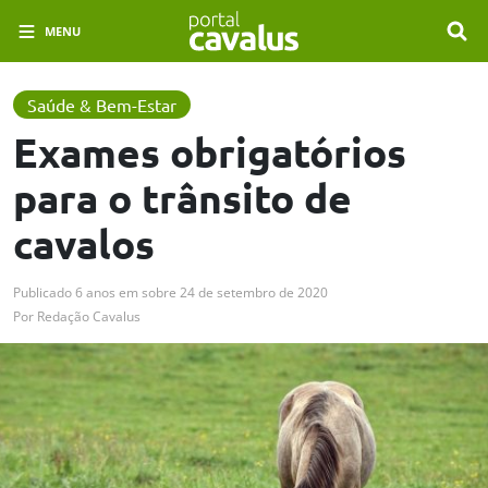
MENU
Saúde & Bem-Estar
Exames obrigatórios
para o trânsito de
cavalos
Publicado
6 anos em
sobre
24 de setembro de 2020
Por
Redação Cavalus