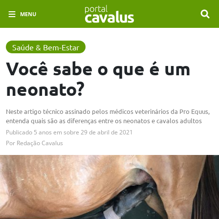
MENU
Saúde & Bem-Estar
Você sabe o que é um
neonato?
Neste artigo técnico assinado pelos médicos veterinários da Pro Equus,
entenda quais são as diferenças entre os neonatos e cavalos adultos
Publicado
5 anos em
sobre
29 de abril de 2021
Por
Redação Cavalus