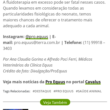
A fluidoterapia em excesso pode ser fatal nesses casos.
Quando levamos em consideração todas as
particularidades fisiológicas do neonato, temos
maiores chances de oferecer o tratamento mais
adequado a cada animal.
Instagram:
@pro.equus
| E-
mail:
pro.equus@terra.com.br
| Telefone:
(11) 99918 –
3403
Por Ana Claudia Gorino e Alfredo Poci Ferri, Médicos
Veterinários da Clínica Equus
Crédito da foto: Divulgação/ProEquus
Veja mais notícias da
Pro Equus
no portal
Cavalus
Tags Relacionadas:
DESTAQUE
PRO EQUUS
SAÚDE ANIMAL
Veja Também