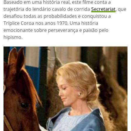
Baseado em uma história real, este filme conta a
trajetória do lendário cavalo de corrida
Secretariat
, que
desafiou todas as probabilidades e conquistou a
Tríplice Coroa nos anos 1970. Uma história
emocionante sobre perseverança e paixão pelo
hipismo.