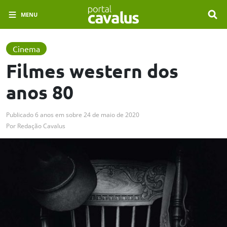
MENU
Cinema
Filmes western dos
anos 80
Publicado
6 anos em
sobre
24 de maio de 2020
Por
Redação Cavalus