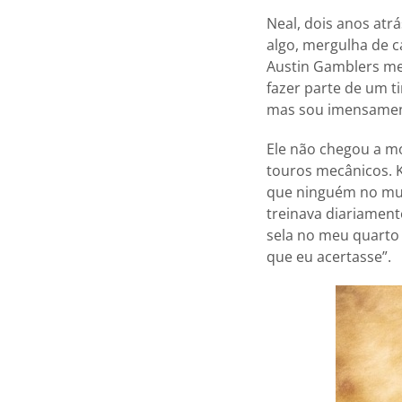
Neal, dois anos atr
algo, mergulha de c
Austin Gamblers me
fazer parte de um t
mas sou imensament
Ele não chegou a m
touros mecânicos. K
que ninguém no mun
treinava diariamen
sela no meu quarto 
que eu acertasse”.