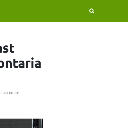
ast
ontaria
causa nobre