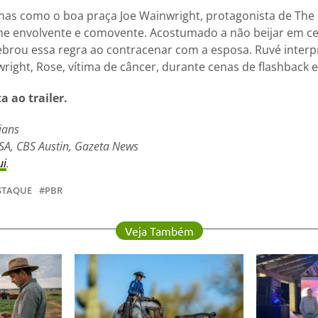
nas como o boa praça Joe Wainwright, protagonista de The 
me envolvente e comovente. Acostumado a não beijar em ce
quebrou essa regra ao contracenar com a esposa. Ruvé interp
right, Rose, vítima de câncer, durante cenas de flashback 
a ao trailer.
ians
SA, CBS Austin, Gazeta News
ui
.
STAQUE
PBR
Veja Também