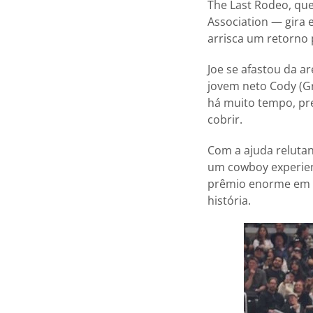
The Last Rodeo, qu
Association — gira 
arrisca um retorno
Joe se afastou da a
jovem neto Cody (Gr
há muito tempo, pre
cobrir.
Com a ajuda relutan
um cowboy experient
prêmio enorme em u
história.