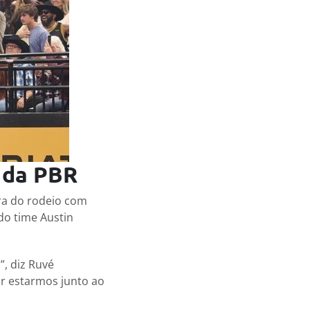
 da PBR
ra do rodeio com
do time Austin
, diz Ruvé
or estarmos junto ao