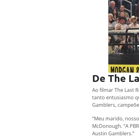
De The La
Ao filmar The Last
tanto entusiasmo qu
Gamblers, campeões
“Meu marido, nosso
McDonough. “A PBR s
Austin Gamblers.”