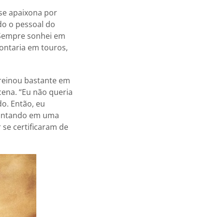
se apaixona por
do o pessoal do
 Sempre sonhei em
ontaria em touros,
reinou bastante em
cena. “Eu não queria
o. Então, eu
montando em uma
 se certificaram de