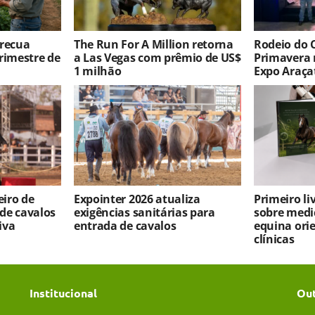
 recua
The Run For A Million retorna
Rodeio do 
rimestre de
a Las Vegas com prêmio de US$
Primavera 
1 milhão
Expo Araça
iro de
Expointer 2026 atualiza
Primeiro l
 de cavalos
exigências sanitárias para
sobre medi
iva
entrada de cavalos
equina ori
clínicas
Institucional
Ou