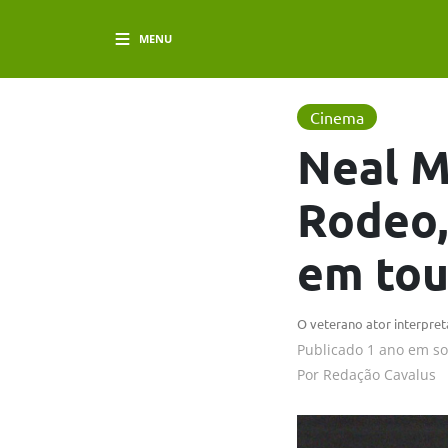
MENU
Cinema
Neal M
Rodeo,
em tou
O veterano ator interpre
Publicado
1 ano em
s
Por
Redação Cavalus