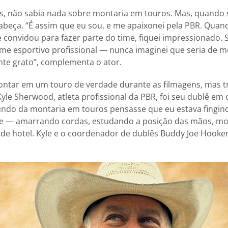
ás, não sabia nada sobre montaria em touros. Mas, quando 
abeça. “É assim que eu sou, e me apaixonei pela PBR. Quan
 convidou para fazer parte do time, fiquei impressionado.
ime esportivo profissional — nunca imaginei que seria de m
e grato”, complementa o ator.
ontar em um touro de verdade durante as filmagens, mas t
yle Sherwood, atleta profissional da PBR, foi seu dublê em 
do da montaria em touros pensasse que eu estava fingind
te — amarrando cordas, estudando a posição das mãos, 
de hotel. Kyle e o coordenador de dublês Buddy Joe Hooker