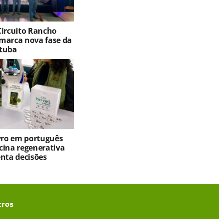
Circuito Rancho
marca nova fase da
tuba
ivro em português
cina regenerativa
enta decisões
tros