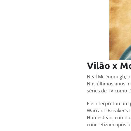
Vilão x M
Neal McDonough, o a
Nos últimos anos, n
séries de TV como D
Ele interpretou um 
Warrant: Breaker’s 
Homestead, como um 
concretizam após u