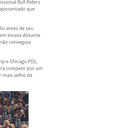
sional Bull Riders
s aposentado que
foi antes de seu
uem estava distante
 não conseguia
mp e Chicago PD),
para competir por um
 mais velho da