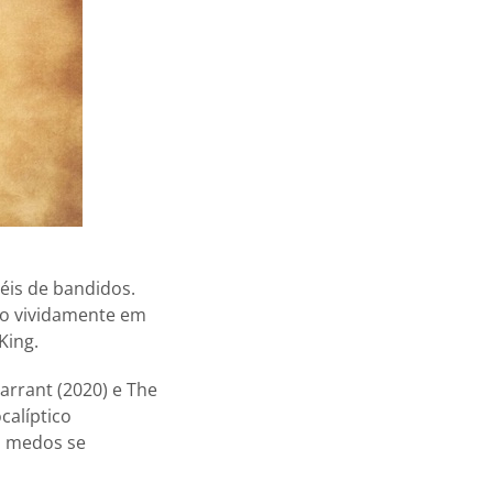
éis de bandidos.
tão vividamente em
King.
arrant (2020) e The
calíptico
s medos se