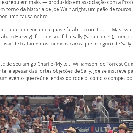
e estreou em maio, — produzido em associação com a Profes
em torno da história de Joe Wainwright, um peão de touro
 por uma causa nobre.
rena após um encontro quase fatal com um touro. Mas isso 
aham Harvey), filho de sua filha Sally (Sarah Jones), com q
cisar de tratamentos médicos caros que o seguro de Sally
te de seu amigo Charlie (Mykelti Williamson, de Forrest Gu
e, e apesar das fortes objeções de Sally, Joe se inscreve 
m evento que reúne lendas do rodeio, como o competidor