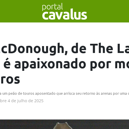
cDonough, de The L
 é apaixonado por m
ros
ta um peão de touros aposentado que arrisca seu retorno às arenas por uma 
obre
4 de julho de 2025