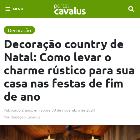
MENU
Decoração
Decoração country de
Natal: Como levar o
charme rústico para sua
casa nas festas de fim
de ano
Publicado
2 anos em
sobre
30 de novembro de 2024
Por
Redação Cavalus