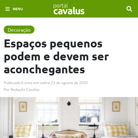
MENU
Decoração
Espaços pequenos
podem e devem ser
aconchegantes
Publicado
6 anos em
sobre
23 de agosto de 2020
Por
Redação Cavalus