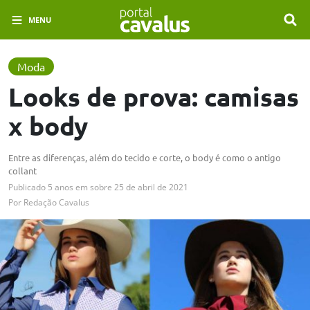
MENU
Moda
Looks de prova: camisas
x body
Entre as diferenças, além do tecido e corte, o body é como o antigo
collant
Publicado
5 anos em
sobre
25 de abril de 2021
Por
Redação Cavalus