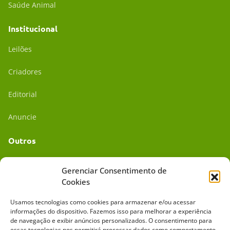
Saúde Animal
Institucional
Leilões
Criadores
Editorial
Anuncie
Outros
Academia UC
Gerenciar Consentimento de
Cookies
Dr. da Roça
Usamos tecnologias como cookies para armazenar e/ou acessar
Mídia Kit
informações do dispositivo. Fazemos isso para melhorar a experiência
de navegação e exibir anúncios personalizados. O consentimento para
essas tecnologias nos permitirá processar dados como comportamento