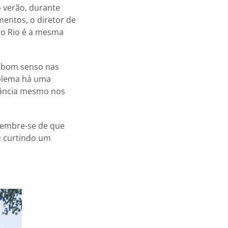
o verão, durante
entos, o diretor de
no Rio é a mesma
e bom senso nas
oblema há uma
egância mesmo nos
 lembre-se de que
u curtindo um