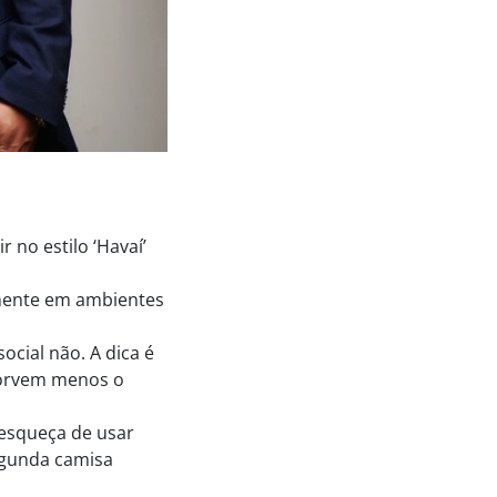
 no estilo ‘Havaí’
lmente em ambientes
ocial não. A dica é
bsorvem menos o
 esqueça de usar
egunda camisa