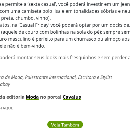
a permite a ‘sexta casual’, você poderá investir em um jea
 com uma camiseta polo lisa e em tonalidades sóbrias e neu
 preta, chumbo, vinho).
tos, na ‘Casual Friday’ você poderá optar por um dockside
 (aquele de couro com bolinhas na sola do pé); sempre sem
ouro masculino é perfeito para um churrasco ou almoço ao
 ele não é bem-vindo.
poderá montar seus looks mais fresquinhos e sem perder a 
a de Moda, Palestrante Internacional, Escritora e Stylist
xabay
 da editoria
Moda
no portal
Cavalus
STAQUE
Veja Também