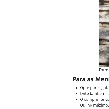
Foto:
Para as Men
Opte por regatas
Evite também: t
O comprimento d
Ou, no máximo,