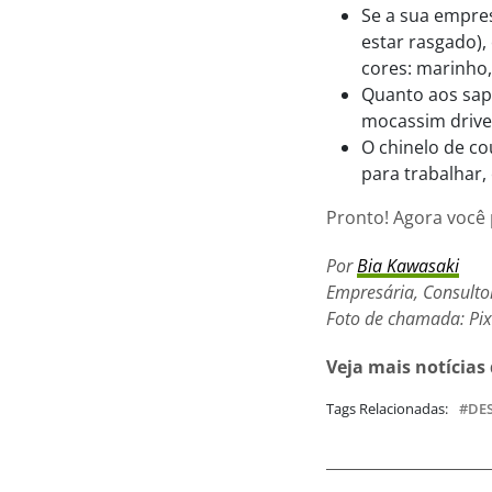
Se a sua empres
estar rasgado),
cores: marinho,
Quanto aos sapa
mocassim drive
O chinelo de c
para trabalhar,
Pronto! Agora você 
Por
Bia Kawasaki
Empresária, Consultor
Foto de chamada: Pi
Veja mais notícias
Tags Relacionadas:
DE