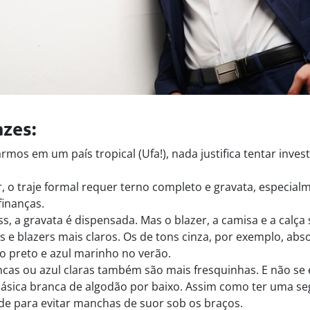
azes:
os em um país tropical (Ufa!), nada justifica tentar investir
, o traje formal requer terno completo e gravata, especia
finanças.
s, a gravata é dispensada. Mas o blazer, a camisa e a calça s
s e blazers mais claros. Os de tons cinza, por exemplo, a
rno preto e azul marinho no verão.
cas ou azul claras também são mais fresquinhas. E não se
ásica branca de algodão por baixo. Assim como ter uma s
de para evitar manchas de suor sob os braços.