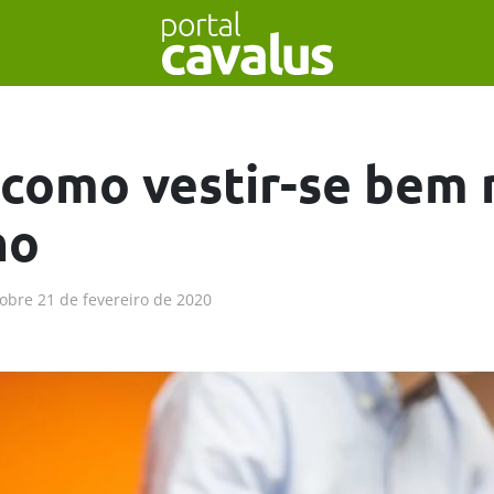
 como vestir-se bem 
ho
obre
21 de fevereiro de 2020