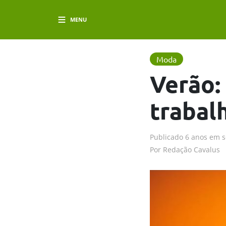
MENU
Moda
Verão:
trabal
Publicado
6 anos em
s
Por
Redação Cavalus