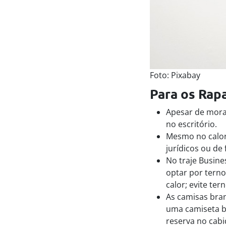
Foto: Pixabay
Para os Rap
Apesar de morarm
no escritório.
Mesmo no calor
jurídicos ou de 
No traje Busines
optar por terno
calor; evite te
As camisas bran
uma camiseta b
reserva no cabi