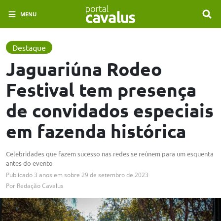
MENU
Destaque
Jaguariúna Rodeo
Festival tem presença
de convidados especiais
em fazenda histórica
Celebridades que fazem sucesso nas redes se reúnem para um esquenta
antes do evento
Publicado
3 anos em
sobre
29 de setembro de 2023
Por
Redação Cavalus