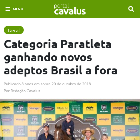
MENU
Geral
Categoria Paratleta
ganhando novos
adeptos Brasil a fora
Publicado
8 anos em
sobre
29 de outubro de 2018
Por
Redação Cavalus