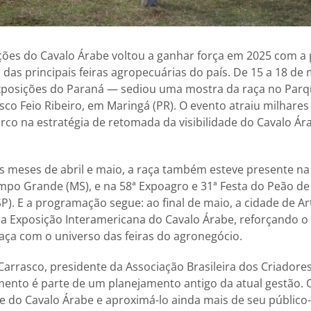
ções do Cavalo Árabe voltou a ganhar força em 2025 com a
das principais feiras agropecuárias do país. De 15 a 18 de
posições do Paraná — sediou uma mostra da raça no Parq
sco Feio Ribeiro, em Maringá (PR). O evento atraiu milhares 
o na estratégia de retomada da visibilidade do Cavalo Ára
os meses de abril e maio, a raça também esteve presente na 
po Grande (MS), e na 58ª Expoagro e 31ª Festa do Peão de
SP). E a programação segue: ao final de maio, a cidade de Ar
 da Exposição Interamericana do Cavalo Árabe, reforçando 
ça com o universo das feiras do agronegócio.
arrasco, presidente da Associação Brasileira dos Criadore
ento é parte de um planejamento antigo da atual gestão. O 
de do Cavalo Árabe e aproximá-lo ainda mais de seu público-