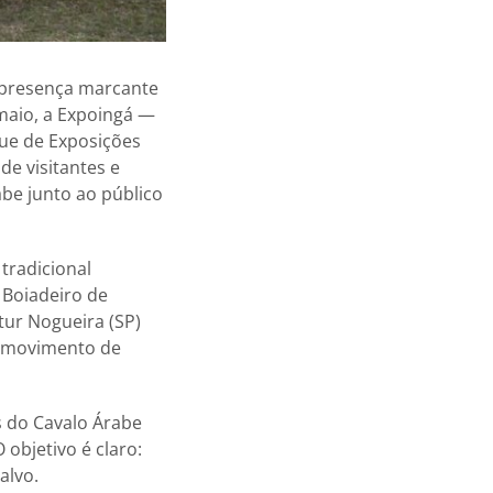
 presença marcante
 maio, a Expoingá —
ue de Exposições
de visitantes e
be junto ao público
tradicional
 Boiadeiro de
tur Nogueira (SP)
o movimento de
s do Cavalo Árabe
objetivo é claro:
alvo.