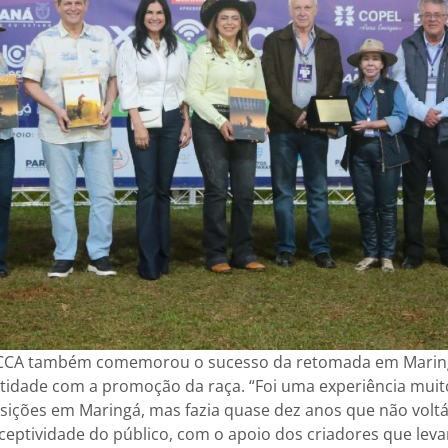
BCCA também comemorou o sucesso da retomada em Maring
dade com a promoção da raça. “Foi uma experiência muito 
sições em Maringá, mas fazia quase dez anos que não volt
eceptividade do público, com o apoio dos criadores que lev