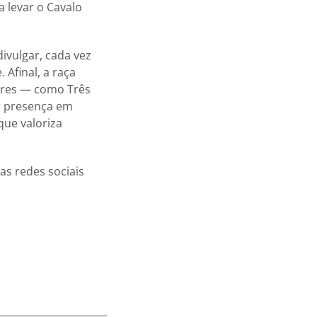
 levar o Cavalo
ivulgar, cada vez
 Afinal, a raça
stres — como Três
ar presença em
que valoriza
s redes sociais