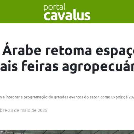
 Árabe retoma espaç
ais feiras agropecuá
m a integrar a programação de grandes eventos do setor, como Expoingá 202
obre
23 de maio de 2025