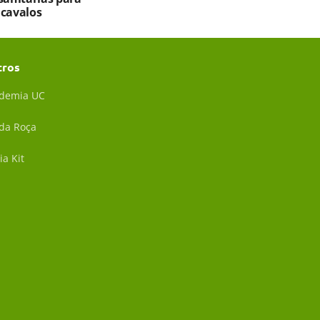
 cavalos
tros
demia UC
 da Roça
ia Kit