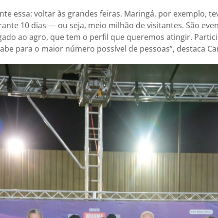
nte essa: voltar às grandes feiras. Maringá, por exemplo, te
rante 10 dias — ou seja, meio milhão de visitantes. São ev
ado ao agro, que tem o perfil que queremos atingir. Partici
abe para o maior número possível de pessoas”, destaca Ca