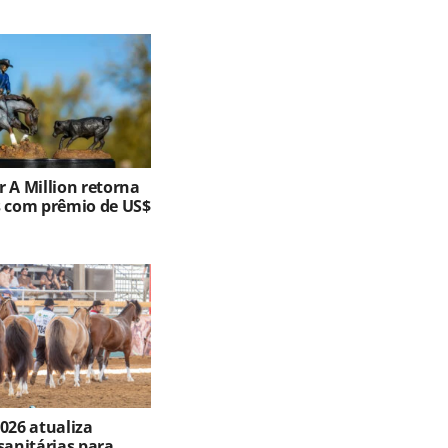
 A Million retorna
s com prêmio de US$
026 atualiza
sanitárias para