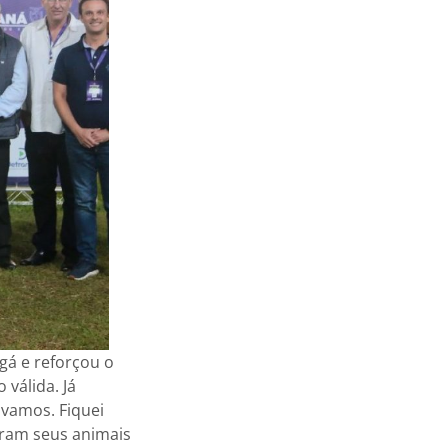
á e reforçou o
válida. Já
ávamos. Fiquei
aram seus animais