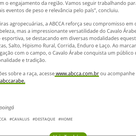
m o engajamento da região. Vamos seguir trabalhando para
s eventos de peso e relevância pelo país”, concluiu.
iras agropecuárias, a ABCCA reforça seu compromisso em d
beleza, mas a impressionante versatilidade do Cavalo Árabe.
ão esportiva, se destacando em diversas modalidades eque
zas, Salto, Hipismo Rural, Corrida, Enduro e Laço. Ao marc
igação com o campo, o Cavalo Árabe conquista um público 
nalidade e tradição.
es sobre a raça, acesse
www.abcca.com.br
ou acompanhe a
abccarabe.
poingá
CCA
CAVALUS
DESTAQUE
HOME