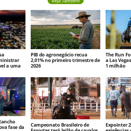
Veja Também
sa
PIB do agronegócio recua
The Run For
ministrar
2,01% no primeiro trimestre de
a Las Vega
vel a uma
2026
1 milhão
 Rancho
Campeonato Brasileiro de
Expointer 2
va fase da
Esportes terá leilão de cavalos
exigências 