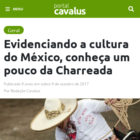
MENU
Geral
Evidenciando a cultura
do México, conheça um
pouco da Charreada
Publicado
9 anos em
sobre
9 de outubro de 2017
Por
Redação Cavalus