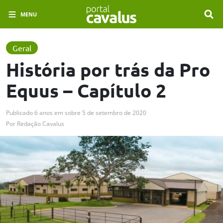
MENU
Geral
História por trás da Pro
Equus – Capítulo 2
Publicado
6 anos em
sobre
5 de setembro de 2020
Por
Redação Cavalus