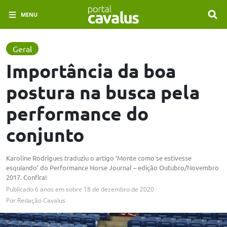
MENU
Geral
Importância da boa
postura na busca pela
performance do
conjunto
Karoline Rodrigues traduziu o artigo ‘Monte como se estivesse
esquiando’ do Performance Horse Journal – edição Outubro/Novembro
2017. Confira!
Publicado
6 anos em
sobre
18 de dezembro de 2020
Por
Redação Cavalus