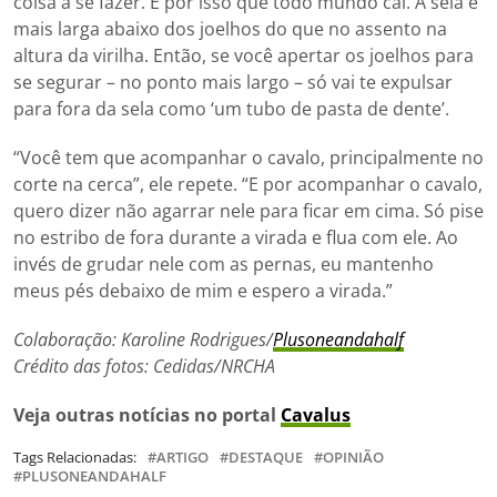
coisa a se fazer. É por isso que todo mundo cai. A sela é
mais larga abaixo dos joelhos do que no assento na
altura da virilha. Então, se você apertar os joelhos para
se segurar – no ponto mais largo – só vai te expulsar
para fora da sela como ‘um tubo de pasta de dente’.
“Você tem que acompanhar o cavalo, principalmente no
corte na cerca”, ele repete. “E por acompanhar o cavalo,
quero dizer não agarrar nele para ficar em cima. Só pise
no estribo de fora durante a virada e flua com ele. Ao
invés de grudar nele com as pernas, eu mantenho
meus pés debaixo de mim e espero a virada.”
Colaboração: Karoline Rodrigues/
Plusoneandahalf
Crédito das fotos: Cedidas/NRCHA
Veja outras notícias no portal
Cavalus
Tags Relacionadas:
ARTIGO
DESTAQUE
OPINIÃO
PLUSONEANDAHALF