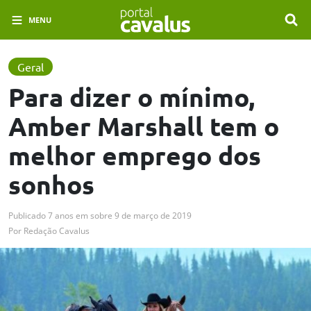
MENU
Geral
Para dizer o mínimo,
Amber Marshall tem o
melhor emprego dos
sonhos
Publicado
7 anos em
sobre
9 de março de 2019
Por
Redação Cavalus