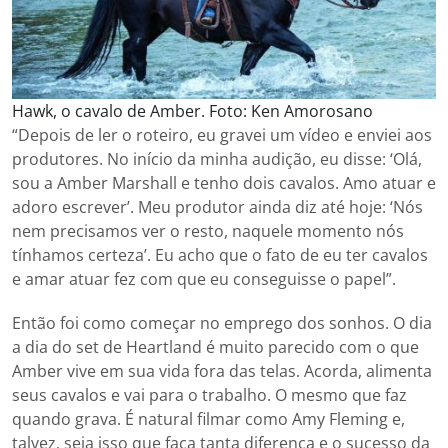
Hawk, o cavalo de Amber. Foto: Ken Amorosano
“Depois de ler o roteiro, eu gravei um vídeo e enviei aos
produtores. No início da minha audição, eu disse: ‘Olá,
sou a Amber Marshall e tenho dois cavalos. Amo atuar e
adoro escrever’. Meu produtor ainda diz até hoje: ‘Nós
nem precisamos ver o resto, naquele momento nós
tínhamos certeza’. Eu acho que o fato de eu ter cavalos
e amar atuar fez com que eu conseguisse o papel”.
Então foi como começar no emprego dos sonhos. O dia
a dia do set de Heartland é muito parecido com o que
Amber vive em sua vida fora das telas. Acorda, alimenta
seus cavalos e vai para o trabalho. O mesmo que faz
quando grava. É natural filmar como Amy Fleming e,
talvez, seja isso que faça tanta diferença e o sucesso da