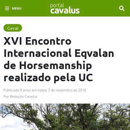
MENU
Geral
XVI Encontro
Internacional Eqvalan
de Horsemanship
realizado pela UC
Publicado
8 anos em
sobre
7 de novembro de 2018
Por
Redação Cavalus