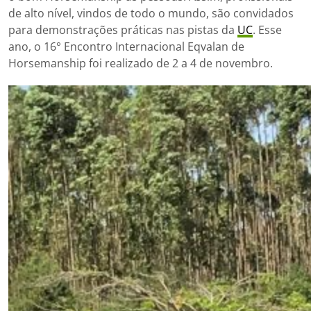
de alto nível, vindos de todo o mundo, são convidados
para demonstrações práticas nas pistas da
UC
. Esse
ano, o 16° Encontro Internacional Eqvalan de
Horsemanship foi realizado de 2 a 4 de novembro.