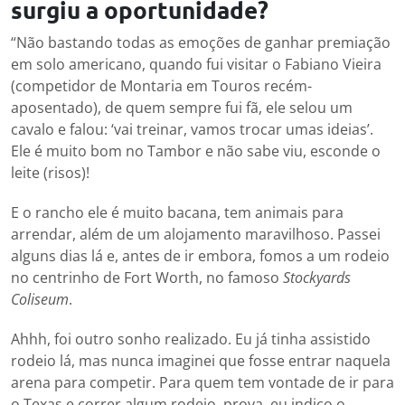
surgiu a oportunidade?
“Não bastando todas as emoções de ganhar premiação
em solo americano, quando fui visitar o Fabiano Vieira
(competidor de Montaria em Touros recém-
aposentado), de quem sempre fui fã, ele selou um
cavalo e falou: ‘vai treinar, vamos trocar umas ideias’.
Ele é muito bom no Tambor e não sabe viu, esconde o
leite (risos)!
E o rancho ele é muito bacana, tem animais para
arrendar, além de um alojamento maravilhoso. Passei
alguns dias lá e, antes de ir embora, fomos a um rodeio
no centrinho de Fort Worth, no famoso
Stockyards
Coliseum
.
Ahhh, foi outro sonho realizado. Eu já tinha assistido
rodeio lá, mas nunca imaginei que fosse entrar naquela
arena para competir. Para quem tem vontade de ir para
o Texas e correr algum rodeio, prova, eu indico o