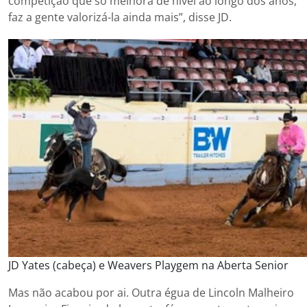
competição que só melhora de nível ao longo dos anos,
faz a gente valorizá-la ainda mais”, disse JD.
JD Yates (cabeça) e Weavers Playgem na Aberta Senior
Mas não acabou por ai. Outra égua de Lincoln Malheiro