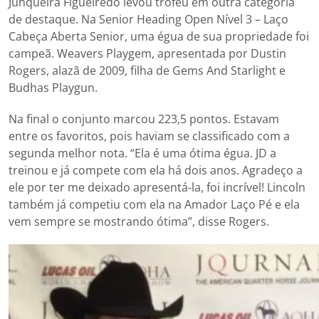
Junqueira Figueiredo levou troféu em outra categoria
de destaque. Na Senior Heading Open Nível 3 – Laço
Cabeça Aberta Senior, uma égua de sua propriedade foi
campeã. Weavers Playgem, apresentada por Dustin
Rogers, alazã de 2009, filha de Gems And Starlight e
Budhas Playgun.
Na final o conjunto marcou 223,5 pontos. Estavam
entre os favoritos, pois haviam se classificado com a
segunda melhor nota. “Ela é uma ótima égua. JD a
treinou e já compete com ela há dois anos. Agradeço a
ele por ter me deixado apresentá-la, foi incrível! Lincoln
também já competiu com ela na Amador Laço Pé e ela
vem sempre se mostrando ótima”, disse Rogers.