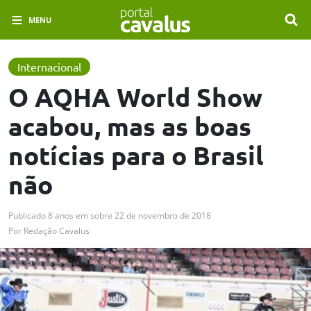
MENU
Internacional
O AQHA World Show
acabou, mas as boas
notícias para o Brasil
não
Publicado
8 anos em
sobre
22 de novembro de 2018
Por
Redação Cavalus