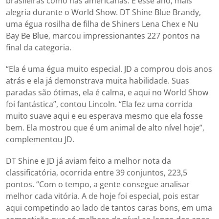
brasileiras como nas americanas. E esse ano, mais
alegria durante o World Show. DT Shine Blue Brandy,
uma égua rosilha de filha de Shiners Lena Chex e Nu
Bay Be Blue, marcou impressionantes 227 pontos na
final da categoria.
“Ela é uma égua muito especial. JD a comprou dois anos
atrás e ela já demonstrava muita habilidade. Suas
paradas são ótimas, ela é calma, e aqui no World Show
foi fantástica”, contou Lincoln. “Ela fez uma corrida
muito suave aqui e eu esperava mesmo que ela fosse
bem. Ela mostrou que é um animal de alto nível hoje”,
complementou JD.
DT Shine e JD já aviam feito a melhor nota da
classificatória, ocorrida entre 39 conjuntos, 223,5
pontos. “Com o tempo, a gente consegue analisar
melhor cada vitória. A de hoje foi especial, pois estar
aqui competindo ao lado de tantos caras bons, em uma