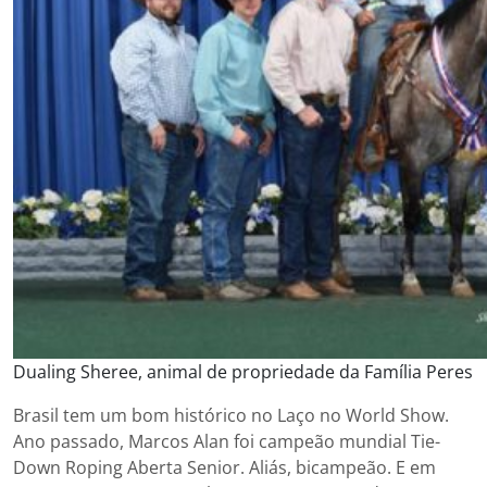
Dualing Sheree, animal de propriedade da Família Peres
Brasil tem um bom histórico no Laço no World Show.
Ano passado, Marcos Alan foi campeão mundial Tie-
Down Roping Aberta Senior. Aliás, bicampeão. E em