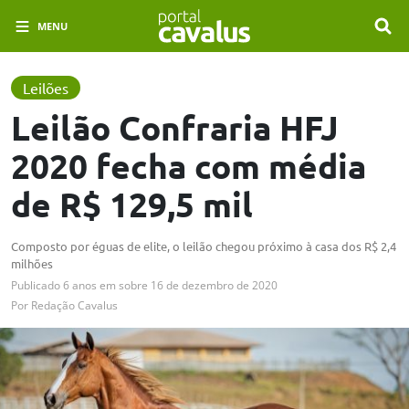
MENU
Leilões
Leilão Confraria HFJ
2020 fecha com média
de R$ 129,5 mil
Composto por éguas de elite, o leilão chegou próximo à casa dos R$ 2,4
milhões
Publicado
6 anos em
sobre
16 de dezembro de 2020
Por
Redação Cavalus