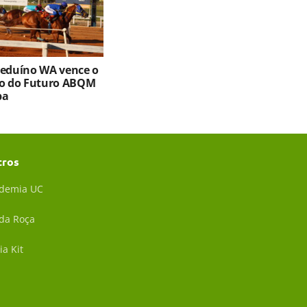
Beduíno WA vence o
ro do Futuro ABQM
ba
tros
demia UC
 da Roça
ia Kit