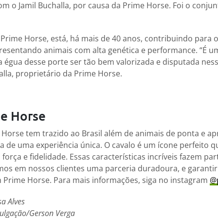
om o Jamil Buchalla, por causa da Prime Horse. Foi o conju
 Prime Horse, está, há mais de 40 anos, contribuindo para
presentando animais com alta genética e performance. “É
ma égua desse porte ser tão bem valorizada e disputada nes
lla, proprietário da Prime Horse.
me Horse
 Horse tem trazido ao Brasil além de animais de ponta e 
ia de uma experiência única. O cavalo é um ícone perfeito q
 força e fidelidade. Essas características incríveis fazem p
os em nossos clientes uma parceria duradoura, e garantir
m Prime Horse. Para mais informações, siga no instagram
@
sa Alves
vulgação/Gerson Verga