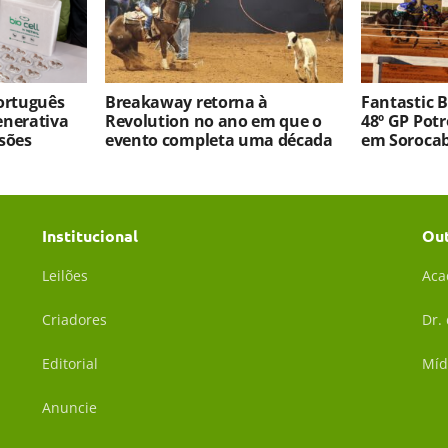
português
Breakaway retorna à
Fantastic 
enerativa
Revolution no ano em que o
48º GP Pot
sões
evento completa uma década
em Soroca
Institucional
Ou
Leilões
Aca
Criadores
Dr.
Editorial
Míd
Anuncie