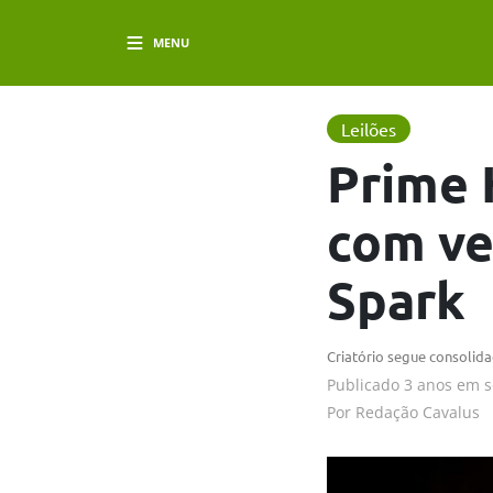
MENU
Leilões
Prime 
com ve
Spark
Criatório segue consolid
Publicado
3 anos em
s
Por
Redação Cavalus