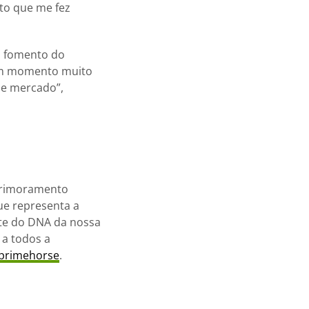
nto que me fez
 o fomento do
 um momento muito
se mercado”,
aprimoramento
ue representa a
arte do DNA da nossa
 a todos a
primehorse
.