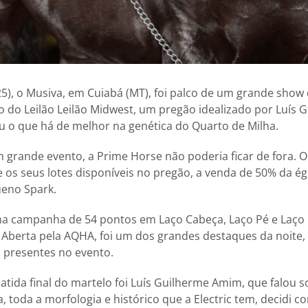
5), o Musiva, em Cuiabá (MT), foi palco de um grande show
ão do Leilão Leilão Midwest, um pregão idealizado por Luís
u o que há de melhor na genética do Quarto de Milha.
m grande evento, a Prime Horse não poderia ficar de fora. O 
re os seus lotes disponíveis no pregão, a venda de 50% da é
Bueno Spark.
a campanha de 54 pontos em Laço Cabeça, Laço Pé e Laço I
 Aberta pela AQHA, foi um dos grandes destaques da noite,
 presentes no evento.
atida final do martelo foi Luís Guilherme Amim, que falou s
a, toda a morfologia e histórico que a Electric tem, decidi