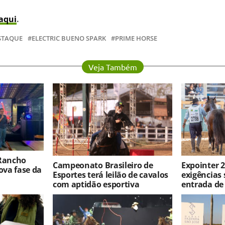
aqui
.
STAQUE
ELECTRIC BUENO SPARK
PRIME HORSE
Veja Também
 Rancho
Campeonato Brasileiro de
Expointer 2
va fase da
Esportes terá leilão de cavalos
exigências 
com aptidão esportiva
entrada de