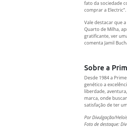
fato da sociedade c
comprar a Electric”.
Vale destacar que a
Quarto de Milha, a
gratificante, ver u
comenta Jamil Bucha
Sobre a Pri
Desde 1984 a Prime
genético a excelênc
liberdade, aventura,
marca, onde buscam
satisfação de ter u
Por Divulgação/Heloi
Foto de destaque: Di