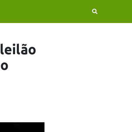
leilão
no