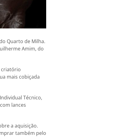
 do Quarto de Milha.
 Guilherme Amim, do
criatório
gua mais cobiçada
ndividual Técnico,
 com lances
obre a aquisição.
 comprar também pelo