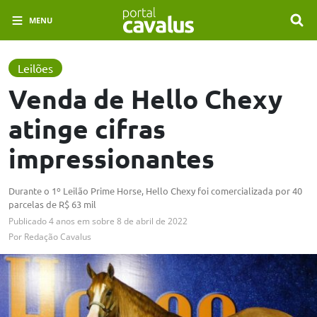
MENU
Leilões
Venda de Hello Chexy
atinge cifras
impressionantes
Durante o 1º Leilão Prime Horse, Hello Chexy foi comercializada por 40
parcelas de R$ 63 mil
Publicado
4 anos em
sobre
8 de abril de 2022
Por
Redação Cavalus