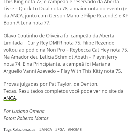
This King nota 72; e campeão e reservado da Aberta
Livre – Quick To Dual nota 78, a maior nota do evento (e
da ANCA, junto com Gerson Mano e Filipe Rezende) e KF
Boon A Lena nota 77.
Olavo Coutinho de Oliveira foi campeão da Aberta
Limitada – Curly Rey DMFR nota 75. Filipe Rezende
voltou ao pódio na Non Pro – Reybecca Cat Hey nota 75.
Na Amador deu Letícia Schmidt Abath – Playin Jerry
nota 74. E na Principiante, a campeã foi Mariana
Arguello Vanni Azevedo – Play With This Kitty nota 75.
Provas julgadas por Pat Taylor, de Denton,
Texas. Resultados completos você pode ver no site da
ANCA
.
Por Luciana Omena
Fotos: Roberto Mattos
Tags Relacionadas:
ANCA
FGA
HOME