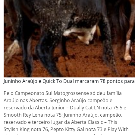
Juninho Araújo e Quick To Dual marcaram 78 pontos para
Pelo Campeonato Sul Matogrossense só deu família
Araújo nas Abertas. Serginho Araújo campeão e
reservado da Aberta Junior – Dually Cat LN nota 75,5 e
Smooth Rey Lena nota 75; Juninho Araújo, campeão,
reservado e terceiro lugar da Aberta Classic – This
Stylish King nota 76, Pepto Kitty Gal nota 73 e Play With