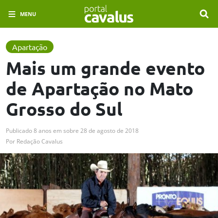
MENU
Apartação
Mais um grande evento
de Apartação no Mato
Grosso do Sul
Publicado
8 anos em
sobre
28 de agosto de 2018
Por
Redação Cavalus