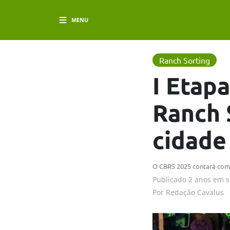
MENU
Ranch Sorting
I Etap
Ranch 
cidade
O CBRS 2025 contará com 
Publicado
2 anos em
s
Por
Redação Cavalus