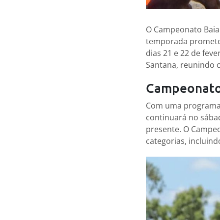
O Campeonato Baiano
temporada promete 
dias 21 e 22 de feve
Santana, reunindo c
Campeonato 
Com uma programação
continuará no sábad
presente. O Campeo
categorias, incluin