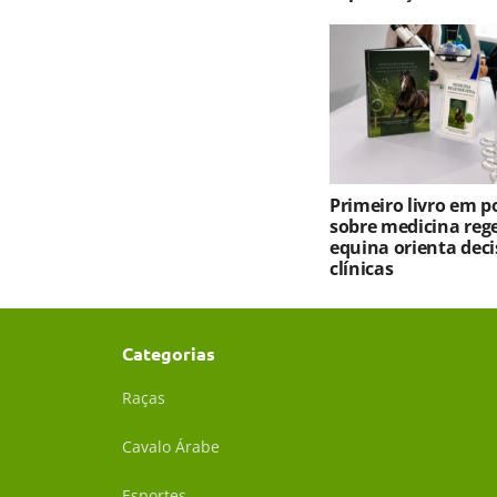
Primeiro livro em 
sobre medicina reg
equina orienta deci
clínicas
Categorias
Raças
Cavalo Árabe
Esportes