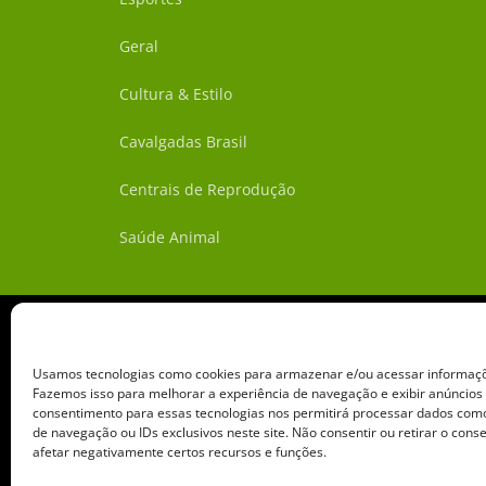
Geral
Cultura & Estilo
Cavalgadas Brasil
Centrais de Reprodução
Saúde Animal
Usamos tecnologias como cookies para armazenar e/ou acessar informaçõe
Fazemos isso para melhorar a experiência de navegação e exibir anúncios
consentimento para essas tecnologias nos permitirá processar dados c
de navegação ou IDs exclusivos neste site. Não consentir ou retirar o con
afetar negativamente certos recursos e funções.
Copyright ©️ 2026 • Grupo 