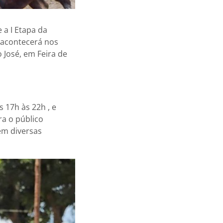
 a I Etapa da
 acontecerá nos
o José, em Feira de
 17h às 22h , e
ra o público
em diversas