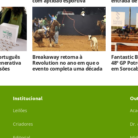
com aptidão esportiva
entrada de
português
Breakaway retorna à
Fantastic 
enerativa
Revolution no ano em que o
48º GP Pot
sões
evento completa uma década
em Soroca
Institucional
Ou
Leilões
Aca
Criadores
Dr.
Editorial
Míd