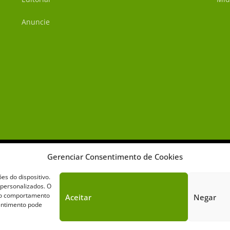
Anuncie
Gerenciar Consentimento de Cookies
s do dispositivo.
 personalizados. O
omo comportamento
Aceitar
Negar
Sobre o Cavalus
Leilões
Anuncie
sentimento pode
Cavalus de Comunicação. Todos os direitos reservados. Este portal é prote