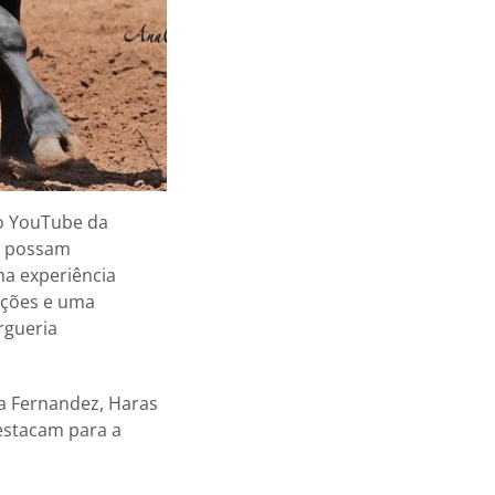
do YouTube da
il possam
a experiência
ições e uma
rgueria
a Fernandez, Haras
destacam para a