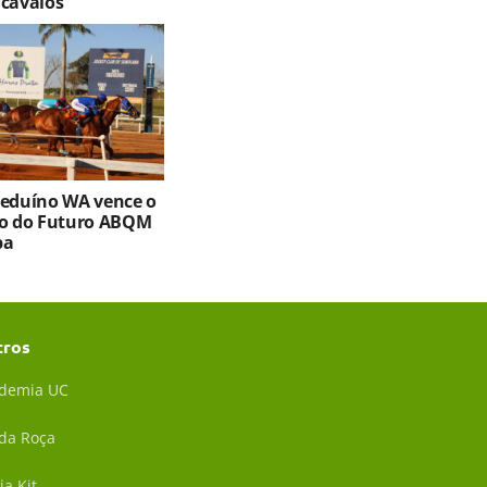
 cavalos
Beduíno WA vence o
ro do Futuro ABQM
ba
tros
demia UC
 da Roça
ia Kit