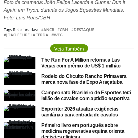
Foto de chamada: João Felipe Lacerda e Gunner Dun It
Again em Tryon, durante os Jogos Equestres Mundiais.
Foto: Luis Ruas/CBH
Tags Relacionadas:
ANCR
CBH
DESTAQUE
JOÃO FELIPE LACERDA
WEG
Veja Também
The Run For A Million retorna a Las
Vegas com prêmio de US$ 1 milhão
Rodeio do Circuito Rancho Primavera
marca nova fase da Expo Araçatuba
Campeonato Brasileiro de Esportes terá
leilão de cavalos com aptidão esportiva
Expointer 2026 atualiza exigências
sanitárias para entrada de cavalos
Primeiro livro em português sobre
medicina regenerativa equina orienta
decisões clínicas