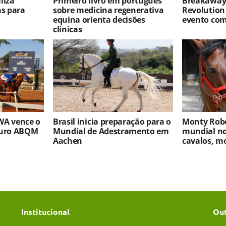
liza
Primeiro livro em português
Breakaway 
as para
sobre medicina regenerativa
Revolution
equina orienta decisões
evento co
clínicas
WA vence o
Brasil inicia preparação para o
Monty Robe
turo ABQM
Mundial de Adestramento em
mundial no
Aachen
cavalos, m
Institucional
Ou