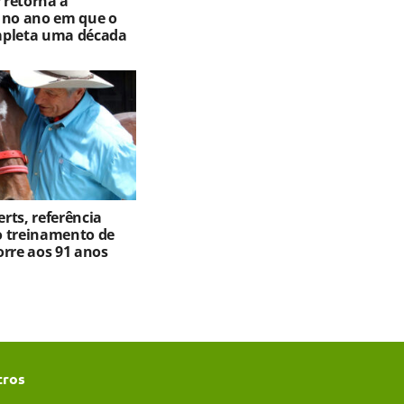
retorna à
 no ano em que o
mpleta uma década
rts, referência
 treinamento de
orre aos 91 anos
tros