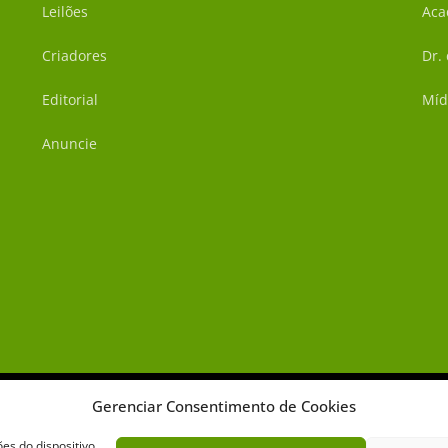
Leilões
Aca
Criadores
Dr.
Editorial
Míd
Anuncie
Gerenciar Consentimento de Cookies
s do dispositivo.