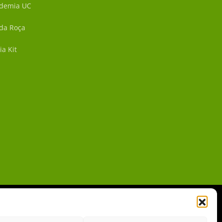
demia UC
 da Roça
ia Kit