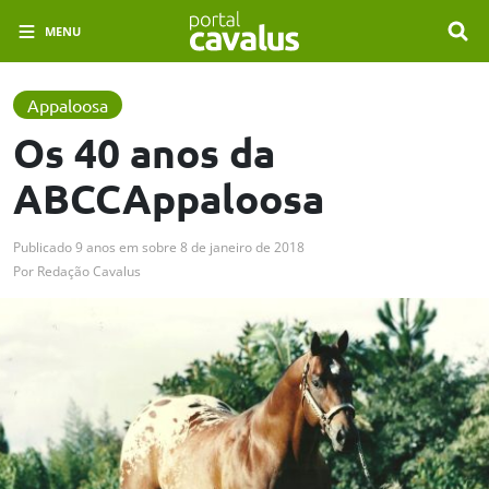
MENU
Appaloosa
Os 40 anos da
ABCCAppaloosa
Publicado
9 anos em
sobre
8 de janeiro de 2018
Por
Redação Cavalus