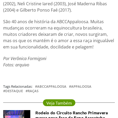
(2002), Neli Cristine Iared (2003), José Maderna Ribas
(2004) e Gilberto Ponso Faé (2017).
São 40 anos de história da ABCCAppaloosa. Muitas
mudanças ocorreram na equinocultura brasileira,
muitos criadores deixaram de criar, novos surgiram,
mas os que os mantém é o amor a essa raça inigualável
em sua funcionalidade, docilidade e pelagem!
Por Verônica Formigoni
Fotos: arquivo
Tags Relacionadas:
ABCCAPPALOOSA
APPALOOSA
DESTAQUE
RAÇAS
Veja Também
Rodeio do Circuito Rancho Primavera
marca nova fase da Expo Araçatuba