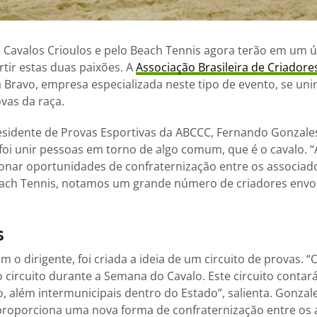
 Cavalos Crioulos e pelo Beach Tennis agora terão em um ú
tir estas duas paixões. A
Associação Brasileira de Criadore
 Bravo, empresa especializada neste tipo de evento, se un
ovas da raça.
sidente de Provas Esportivas da ABCCC, Fernando Gonzales,
oi unir pessoas em torno de algo comum, que é o cavalo. “
nar oportunidades de confraternização entre os associad
ach Tennis, notamos um grande número de criadores envolv
s
 o dirigente, foi criada a ideia de um circuito de provas. “O
do circuito durante a Semana do Cavalo. Este circuito conta
o, além intermunicipais dentro do Estado”, salienta. Gonzale
proporciona uma nova forma de confraternização entre os 