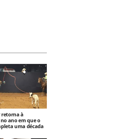
retorna à
 no ano em que o
mpleta uma década