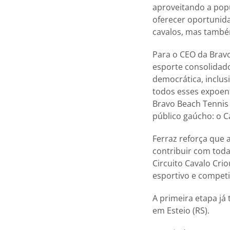
aproveitando a popu
oferecer oportunid
cavalos, mas também
Para o CEO da Bravo
esporte consolidad
democrática, inclus
todos esses expoent
Bravo Beach Tennis 
público gaúcho: o Ca
Ferraz reforça que 
contribuir com toda
Circuito Cavalo Cri
esportivo e competi
A primeira etapa já 
em Esteio (RS).