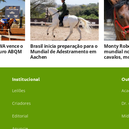
WA vence o
Brasil inicia preparação para o
Monty Robe
turo ABQM
Mundial de Adestramento em
mundial no
Aachen
cavalos, m
Institucional
Ou
Leilões
Aca
Criadores
Dr.
Editorial
Míd
Anuncie