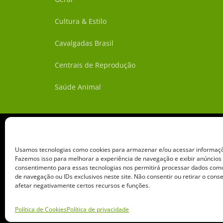
Cultura & Estilo
Cavalgadas Brasil
Centrais de Reprodução
Saúde Animal
Usamos tecnologias como cookies para armazenar e/ou acessar informaçõe
Fazemos isso para melhorar a experiência de navegação e exibir anúncios
consentimento para essas tecnologias nos permitirá processar dados c
de navegação ou IDs exclusivos neste site. Não consentir ou retirar o con
afetar negativamente certos recursos e funções.
Copyright ©️ 2026 • Grupo 
Política de Cookies
Política de privacidade