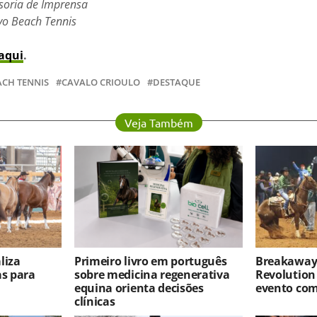
soria de Imprensa
vo Beach Tennis
aqui
.
ACH TENNIS
CAVALO CRIOULO
DESTAQUE
Veja Também
liza
Primeiro livro em português
Breakaway 
as para
sobre medicina regenerativa
Revolution
equina orienta decisões
evento co
clínicas