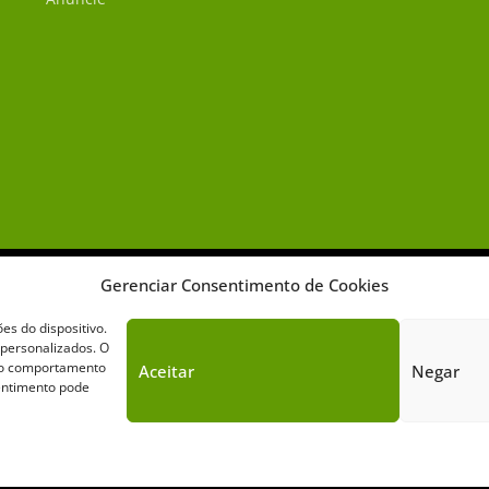
Gerenciar Consentimento de Cookies
s do dispositivo.
 personalizados. O
omo comportamento
Aceitar
Negar
Sobre o Cavalus
Leilões
Anuncie
sentimento pode
Cavalus de Comunicação. Todos os direitos reservados. Este portal é prote
Política de Privacidade
|
Termos de Serviço