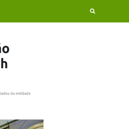
ão
ch
ciados da entidade