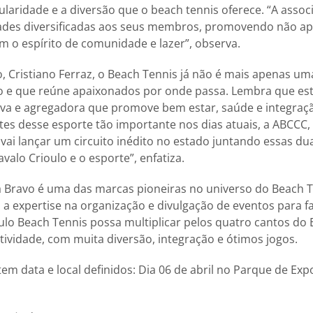
laridade e a diversão que o beach tennis oferece. “A assoc
ades diversificadas aos seus membros, promovendo não a
 o espírito de comunidade e lazer”, observa.
, Cristiano Ferraz, o Beach Tennis já não é mais apenas uma
o e que reúne apaixonados por onde passa. Lembra que est
iva e agregadora que promove bem estar, saúde e integraçã
es desse esporte tão importante nos dias atuais, a ABCCC,
vai lançar um circuito inédito no estado juntando essas du
valo Crioulo e o esporte”, enfatiza.
a Bravo é uma das marcas pioneiras no universo do Beach T
 a expertise na organização e divulgação de eventos para 
oulo Beach Tennis possa multiplicar pelos quatro cantos do 
tividade, com muita diversão, integração e ótimos jogos.
tem data e local definidos: Dia 06 de abril no Parque de Expo