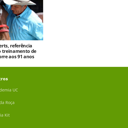
rts, referência
 treinamento de
orre aos 91 anos
tros
demia UC
 da Roça
ia Kit