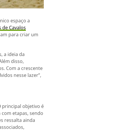
nico espaço a
s de Cavalos
iram para criar um
 a ideia da
Além disso,
os. Com a crescente
idos nesse lazer”,
 principal objetivo é
rá com etapas, sendo
s ressalta ainda
associados,