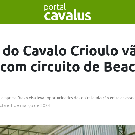
 do Cavalo Crioulo v
 com circuito de Bea
a empresa Bravo visa levar oportunidades de confraternização entre os asso
obre
1 de março de 2024