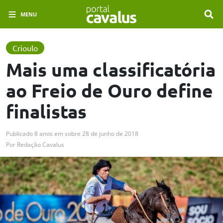
MENU
Crioulo
Mais uma classificatória
ao Freio de Ouro define
finalistas
Publicado
8 anos em
sobre
28 de junho de 2018
Por
Redação Cavalus