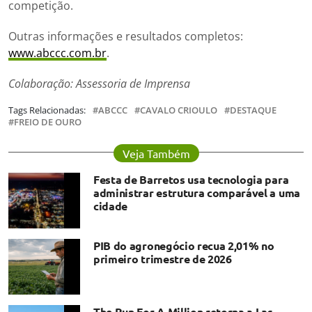
competição.
Outras informações e resultados completos:
www.abccc.com.br
.
Colaboração: Assessoria de Imprensa
Tags Relacionadas:
ABCCC
CAVALO CRIOULO
DESTAQUE
FREIO DE OURO
Veja Também
Festa de Barretos usa tecnologia para
administrar estrutura comparável a uma
cidade
PIB do agronegócio recua 2,01% no
primeiro trimestre de 2026
The Run For A Million retorna a Las