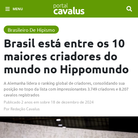
MENU
Brasileiro De Hipismo
Brasil está entre os 10
maiores criadores do
mundo no Hippomundo
A Alemanha lidera o ranking global de criadores, consolidando sua
posição no topo da lista com impressionantes 3.749 criadores e 8.207
cavalos registrados
Publicado
2 anos em
sobre
18 de dezembro de 2024
Por
Redação Cavalus