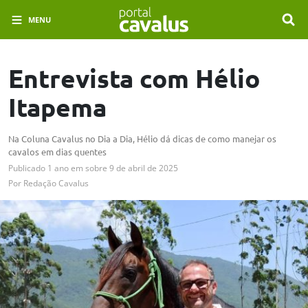
MENU
Entrevista com Hélio
Itapema
Na Coluna Cavalus no Dia a Dia, Hélio dá dicas de como manejar os
cavalos em dias quentes
Publicado
1 ano em
sobre
9 de abril de 2025
Por
Redação Cavalus