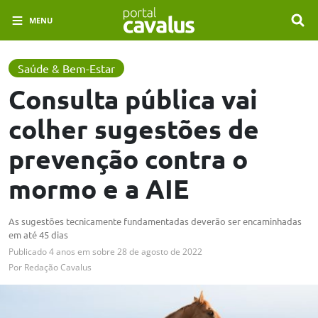
MENU
Saúde & Bem-Estar
Consulta pública vai
colher sugestões de
prevenção contra o
mormo e a AIE
As sugestões tecnicamente fundamentadas deverão ser encaminhadas
em até 45 dias
Publicado
4 anos em
sobre
28 de agosto de 2022
Por
Redação Cavalus