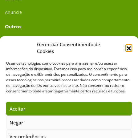
Anuncie
Outros
Academia UC
Gerenciar Consentimento de
Cookies
Dr. da Roça
Usamos tecnologias como cookies para armazenar e/ou acessar
Mídia Kit
informações do dispositivo. Fazemos isso para melhorar a experiência
de navegação e exibir anúncios personalizados. O consentimento para
essas tecnologias nos permitirá processar dados como comportamento
de navegação ou IDs exclusivos neste site. Não consentir ou retirar o
consentimento pode afetar negativamente certos recursos e funções.
Aceitar
Sobre o Cavalus
Leilões
Anuncie
Negar
Ver preferências
Copyright ©️ 2026 • Grupo Cavalus de Comunicação. Todos os direitos