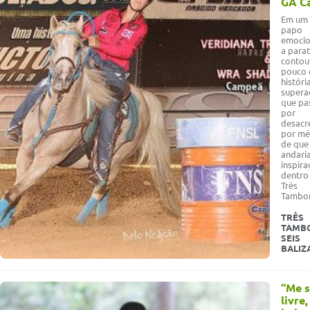
GA C
Em um 
papo
emocio
a parat
contou
pouco 
históri
supera
que pa
por
desacr
por mé
de que
andaria
inspira
dentro
Três
Tambo
TRÊS
TAMBO
SEIS
BALIZ
“Me s
livre,