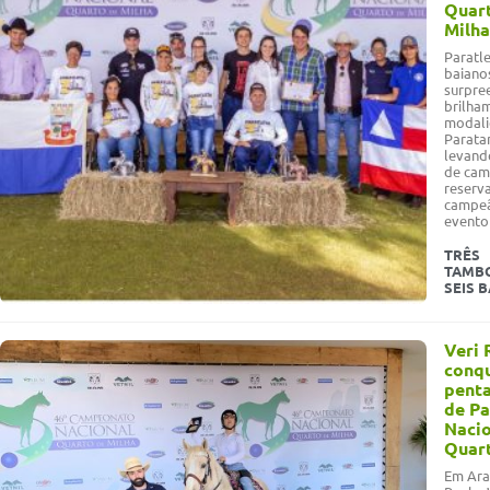
Quar
Milha
Paratl
baiano
surpre
brilha
modali
Parata
levando
de cam
reserv
campe
evento
TRÊS
TAMBO
SEIS 
Veri 
conqu
pent
de P
Nacio
Quart
Em Araç