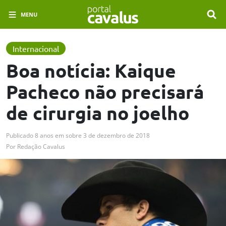
MENU
Internacional
Boa notícia: Kaique
Pacheco não precisará
de cirurgia no joelho
Publicado
8 anos em
sobre
3 de dezembro de 2018
Por
Redação Cavalus