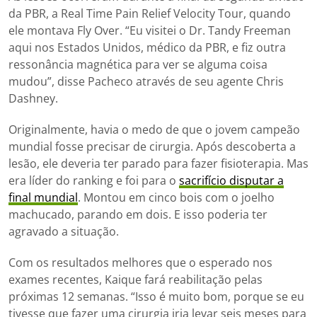
da PBR, a Real Time Pain Relief Velocity Tour, quando
ele montava Fly Over. “Eu visitei o Dr. Tandy Freeman
aqui nos Estados Unidos, médico da PBR, e fiz outra
ressonância magnética para ver se alguma coisa
mudou”, disse Pacheco através de seu agente Chris
Dashney.
Originalmente, havia o medo de que o jovem campeão
mundial fosse precisar de cirurgia. Após descoberta a
lesão, ele deveria ter parado para fazer fisioterapia. Mas
era líder do ranking e foi para o
sacrifício disputar a
final mundial
. Montou em cinco bois com o joelho
machucado, parando em dois. E isso poderia ter
agravado a situação.
Com os resultados melhores que o esperado nos
exames recentes, Kaique fará reabilitação pelas
próximas 12 semanas. “Isso é muito bom, porque se eu
tivesse que fazer uma cirurgia iria levar seis meses para