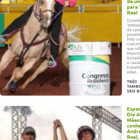
de u
para 
Real
Consid
‘embai
da cate
paratle
feliz c
cresci
que ref
import
inclus
o cava
transf
vidas
TRÊS
TAMBO
SEIS 
Espec
Dia d
Mães
conh
Andr
Real,