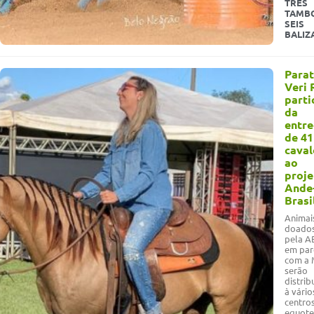
TRÊS
TAMBO
SEIS
BALIZ
Parat
Veri 
parti
da
entr
de 41
caval
ao
proje
Ande
Brasi
Animai
doado
pela 
em par
com a 
serão
distrib
à vário
centro
equote