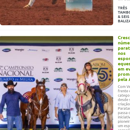
TRÊS
TAMB
& SEIS
BALIZ
Cresc
núme
parat
nos
espo
eque
em e
prom
pela
Com Ve
frente 
catego
desde 
criação
Parat
passa 
iniciati
pioneir
um esp
consol