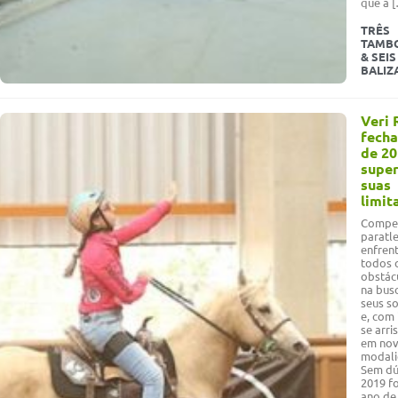
que a 
TRÊS
TAMB
& SEIS
BALIZ
Veri 
fecha
de 2
supe
suas
limit
Compe
paratl
enfren
todos 
obstác
na bus
seus s
e, com 
se arri
em nov
modali
Sem dú
2019 f
ano de